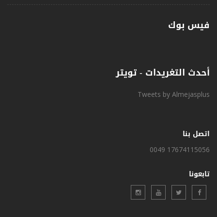
فيس بوك
أحدث التغريدات - تويتر
Tweets by Almejasplus
اتصل بنا
0049 17674115056
تابعونا