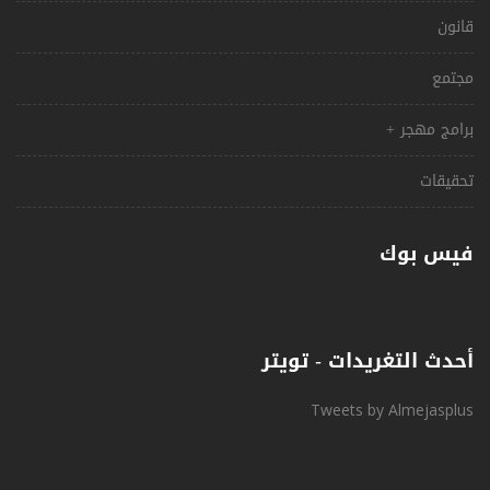
قانون
مجتمع
برامج مهجر +
تحقيقات
فيس بوك
أحدث التغريدات - تويتر
Tweets by Almejasplus