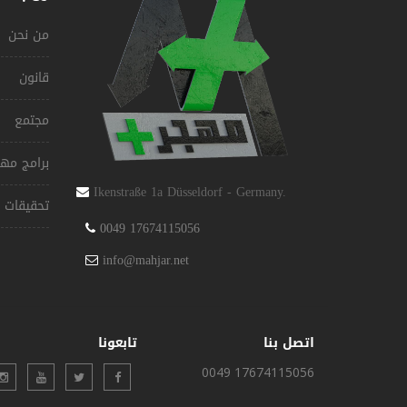
من نحن
قانون
مجتمع
برامج مهج
Ikenstraße 1a Düsseldorf - Germany.
تحقيقات
0049 17674115056
info@mahjar.net
اتصل بنا
تابعونا
0049 17674115056