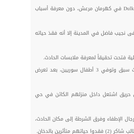
ووفقاً لوكالة الأناضول التركية فإن الأشقاء السوريين الثلاثة توفوا نتيجة حريق في منزل بمنطقة Dulkadiroğlu في كهرمان مرعش، دون معرفة أسباب
فى نجيب فاضل في المدينة إلا أنه فقدَ حياته
ية فتحت تحقيقاً لمعرفة ملابسات الحادث.
وتتكرر حوادث وفاة الأطفال السوريين في تركيا، على إثر اندلاع الحرائق في المنازل التي يقطنونها، حيث سبق وتوفي 3 أطفال سوريين، بعد تعرض
من حريق اشتعل داخل منزلهم الكائن في حي
جال الإطفاء وفرق الشرطة إلى مكان الحادث،