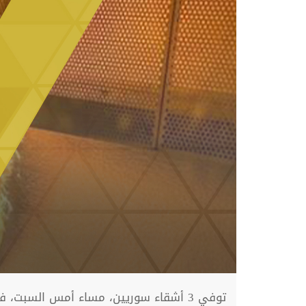
توفي 3 أشقاء سوريين، مساء أمس السبت، في حريق اندلع بالمنزل الذي يقطنونه بمنطقة "دولقادرأوغلو" بولاية كهرمان مرعش جنوبي تركيا.