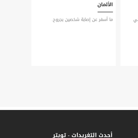
الألمان
بي
ما أسفر عن إصابة شخصين بجروح.
فقط.
أحدث التغريدات - تويتر