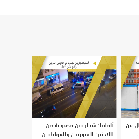
ال من
ألمانيا: شجار بين مجموعة من
لبنان: إحصا
ف
اللاجئين السوريين والمواطنين
اللاجئين ا