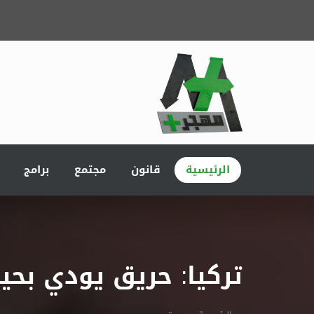
الرئيسية
قانون
مجتمع
برامج
تركيا: حريق يودي بحياة 3 أشقاء سوريين في ولاية كهرما