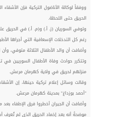
الحريق حتى اللحظة.
وتوفي السوريان (ز. أ.) و(م. أ.) في الحريق ع
رغم كل التدخلات الإسعافية التي أجراها الأطبا
وأضافت أن والد الأطفال الثلاثة متوفي، وأن 
منزلهم لحريق في ولاية كهرمان مرعش.
وقالت وسائل إعلام تركية حينها، إن الأشق
"أحمد بوزداغ" بمدينة كهرمان مرعش.
وأضافت أن الجيران أخطروا فرق الإطفاء بعد 
موضحةً أنه بعد إخماد الحريق الذي لم تُعرف أسبابه، تبين أن الإخوة محمد رضا (5 سنوات) 