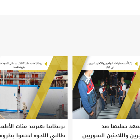
تُصعد حملتها ضد
بريطانيا تعترف: مئات الأطف
رين واللاجئين السوريين
طالبي اللجوء اختفوا بظرو