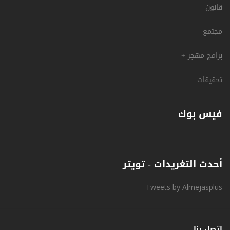
قانون
مجتمع
برامج مهجر +
تحقيقات
فيس بوك
أحدث التغريدات - تويتر
Tweets by Almejasplus
اتصل بنا