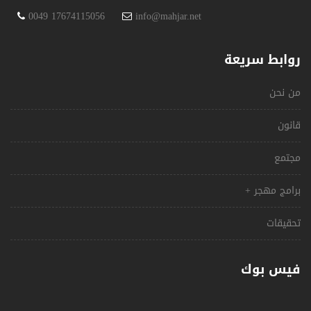
0049 17674115056
info@mahjar.net
روابط سريعة
من نحن
قانون
مجتمع
برامج مهجر +
تحقيقات
فيس بوك