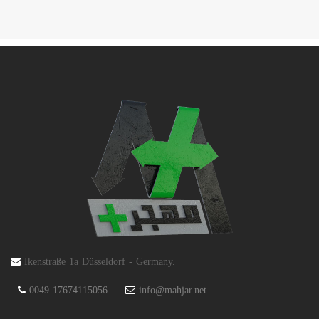
Ikenstraße 1a Düsseldorf - Germany.
0049 17674115056
info@mahjar.net