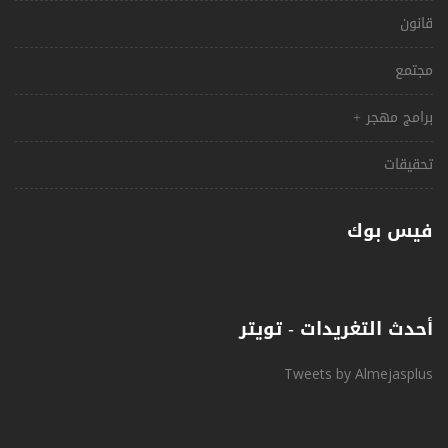
قانون
مجتمع
برامج مهجر +
تحقيقات
فيس بوك
أحدث التغريدات - تويتر
Tweets by Almejasplus