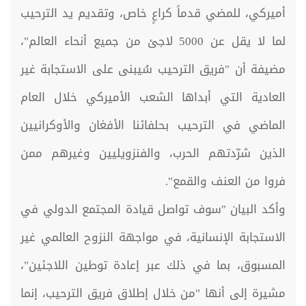
أميركي، للمضي قدماً كراعٍ خاص، وتقديم يد الترحيب
لما لا يقل عن 5000 لاجئ من جميع أنحاء العالم"،
مضيفة أن "فريق الترحيب سُيبنى على الاستجابة غير
العادية التي أبداها الشعب الأميركي خلال العام
الماضي في الترحيب بحلفائنا الأفغان والأوكرانيين
الذين شرّدتهم الحرب، والفنزويليين وغيرهم ممن
فروا من العنف والقمع".
وأكد البيان "سوف تواصل قيادة المجتمع الدولي في
الاستجابة الإنسانية، في مواجهة النزوح العالمي غير
المسبوق، بما في ذلك عبر إعادة توطين اللاجئين"،
مشيرة إلى أنها "من خلال إطلاق فريق الترحيب، إنما